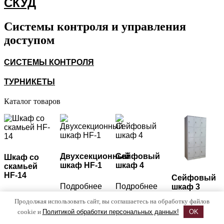
СКУД
Системы контроля и управления
доступом
СИСТЕМЫ КОНТРОЛЯ
ТУРНИКЕТЫ
Каталог товаров
Двухсекционный
Сейфовый
Шкаф со
шкаф HF-1
шкаф 4
скамьей
HF-14
Сейфовый
Подробнее
Подробнее
шкаф 3
Подробнее
Продолжая использовать сайт, вы соглашаетесь на обработку файлов
Подробнее
cookie и
Политикой обработки персональных данных!
OK