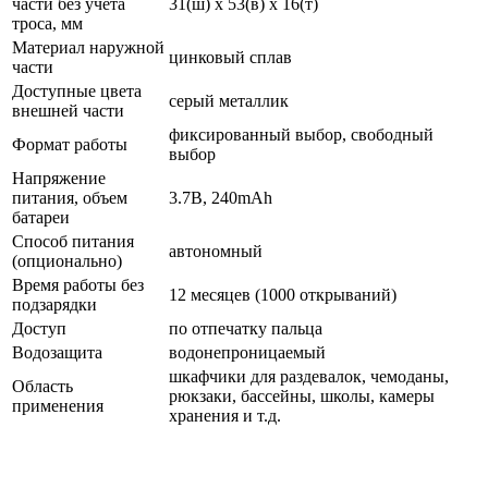
части без учета
31(ш) x 53(в) x 16(т)
троса, мм
Материал наружной
цинковый сплав
части
Доступные цвета
серый металлик
внешней части
фиксированный выбор, свободный
Формат работы
выбор
Напряжение
питания, объем
3.7В, 240mAh
батареи
Способ питания
автономный
(опционально)
Время работы без
12 месяцев (1000 открываний)
подзарядки
Доступ
по отпечатку пальца
Водозащита
водонепроницаемый
шкафчики для раздевалок, чемоданы,
Область
рюкзаки, бассейны, школы, камеры
применения
хранения и т.д.